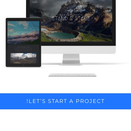
LET’S START A PROJECT!