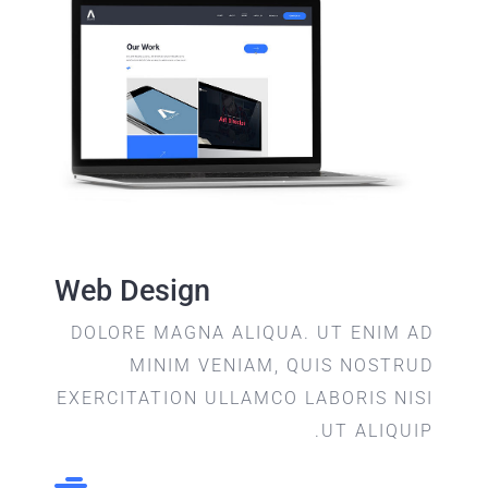
Web Design
DOLORE MAGNA ALIQUA. UT ENIM AD
MINIM VENIAM, QUIS NOSTRUD
EXERCITATION ULLAMCO LABORIS NISI
UT ALIQUIP.