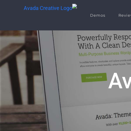
Demos
Revie
Av