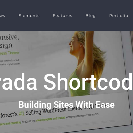
ws
Elements
Features
Blog
Portfolio
ada Shortco
Building Sites With Ease