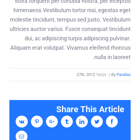
litora torquent per conubia nostra, per inceptos
himenaeos.Vestibulum tortor nisi, egestas eget
molestie tincidunt, tempus sed justo. Vestibulum
ultricies auctor varius. Fusce consequat tincidunt
dui, ac adipiscing turpis adipiscing pulvinar.
Aliquam erat volutpat. Vivamus eleifend rhoncus
nulla in laoreet.
Parallax
By
|
נובמבר 27th, 2012
Share This Article
Vk
Pinterest
Google+
Tumblr
Linkedin
Twitter
Facebook
Email