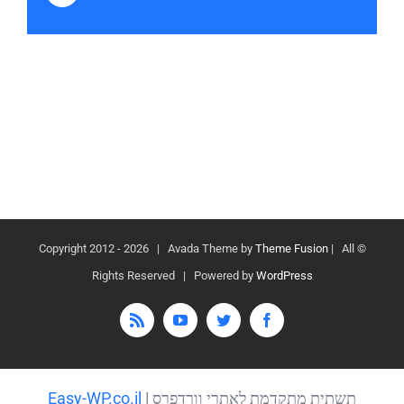
2026 | Avada Theme by
Theme Fusion
| All
© Copyright 2012 -
Rights Reserved | Powered by
WordPress
Rss
YouTube
Twitter
Facebook
תשתית מתקדמת לאתרי וורדפרס |
Easy-WP.co.il