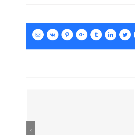
Email
Vk
Pinterest
Google+
Tumblr
Linkedin
Twitter
Facebo