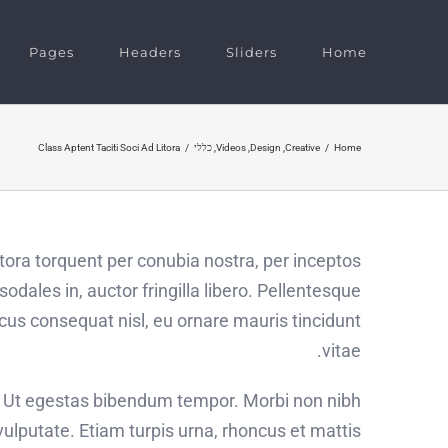
Pages
Headers
Sliders
Home
Home
/
Creative
,
Design
,
Videos
,
כללי
/
Class Aptent Taciti Soci Ad Litora
litora torquent per conubia nostra, per inceptos
odales in, auctor fringilla libero. Pellentesque
ncus consequat nisl, eu ornare mauris tincidunt
vitae.
a. Ut egestas bibendum tempor. Morbi non nibh
vulputate. Etiam turpis urna, rhoncus et mattis