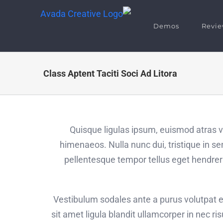
Demos
Revie
Class Aptent Taciti Soci Ad Litora
Quisque ligulas ipsum, euismod atras vul
himenaeos. Nulla nunc dui, tristique in sem
pellentesque tempor tellus eget hendreri
Vestibulum sodales ante a purus volutpat e
sit amet ligula blandit ullamcorper in nec r