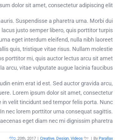
um dolor sit amet, consectetur adipiscing elit.
mauris. Suspendisse a pharetra urna. Morbi dui
acus justo semper libero, quis porttitor turpis
urna eget interdum eleifend, nulla nibh laoreet
lis quis, tristique vitae risus. Nullam molestie
ros porttitor mi, quis auctor lectus arcu sit amet
a arcu, vitae vulputate augue lacinia faucibus.
tudin enim erat id est. Sed auctor gravida arcu,
uere. Lorem ipsum dolor sit amet, consectetur
 in velit tincidunt sed tempor felis porta. Nunc
In nec lorem porttitor urna consequat sagittis.
 Maecenas eget diam nec mi dignissim pharetra.
Parallax
By
|
יולי 20th, 2017
Videos
,
Design
,
Creative
|
,
כללי