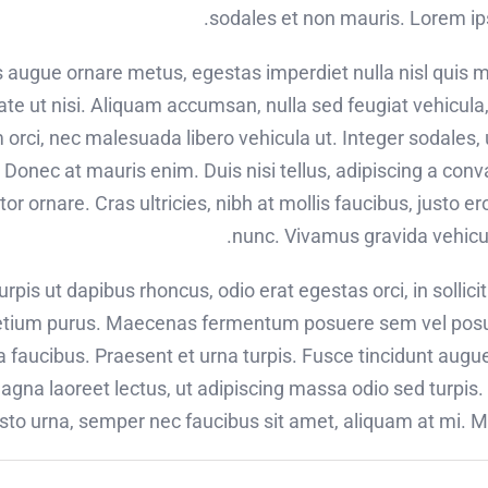
sodales et non mauris. Lorem ips
s augue ornare metus, egestas imperdiet nulla nisl quis 
e ut nisi. Aliquam accumsan, nulla sed feugiat vehicula, l
 orci, nec malesuada libero vehicula ut. Integer sodales, 
 Donec at mauris enim. Duis nisi tellus, adipiscing a conval
ctor ornare. Cras ultricies, nibh at mollis faucibus, justo e
nunc. Vivamus gravida vehicul
urpis ut dapibus rhoncus, odio erat egestas orci, in sollici
u pretium purus. Maecenas fermentum posuere sem vel pos
 a faucibus. Praesent et urna turpis. Fusce tincidunt augue
gna laoreet lectus, ut adipiscing massa odio sed turpis. 
usto urna, semper nec faucibus sit amet, aliquam at mi.