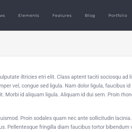
ws
Elements
Features
Blog
Portfolio
putate iltricies etri elit. Class aptent taciti sociosqu ad 
per vel, congue sed ligula. Nam dolor ligula, faucibus id s
t. Morbi id aliquam ligula. Aliquam id dui sem. Proin rho
uismod. Proin sodales quam nec ante sollicitudin lacini
isus. Pellentesque fringilla diam faucibus tortor bibendum 