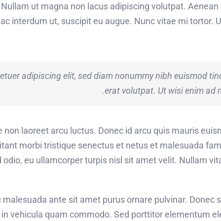
i. Nullam ut magna non lacus adipiscing volutpat. Aenean
t ac interdum ut, suscipit eu augue. Nunc vitae mi tortor.
etuer adipiscing elit, sed diam nonummy nibh euismod tin
erat volutpat. Ut wisi enim ad 
e non laoreet arcu luctus. Donec id arcu quis mauris eui
itant morbi tristique senectus et netus et malesuada fam
odio, eu ullamcorper turpis nisl sit amet velit. Nullam vi
nc malesuada ante sit amet purus ornare pulvinar. Donec 
in vehicula quam commodo. Sed porttitor elementum ele